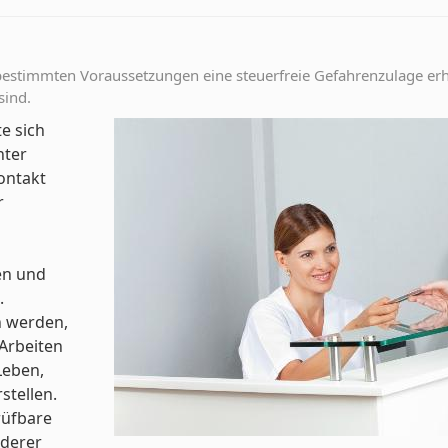
 bestimmten Voraussetzungen eine steuerfreie Gefahrenzulage er
sind.
e sich
nter
ontakt
r
en und
.
n werden,
Arbeiten
Leben,
stellen.
rüfbare
nderer