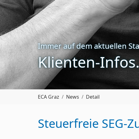
Immer auf dem aktuellen St
Klienten-Infos
Sie sind hier:
ECA Graz
News
Detail
Steuerfreie SEG-Z