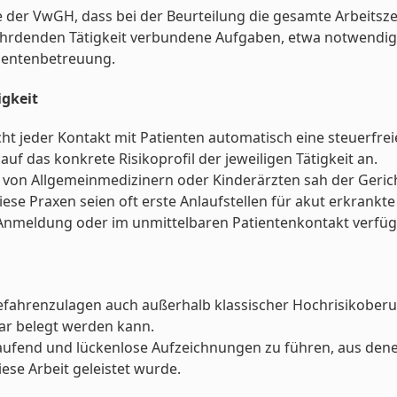
er VwGH, dass bei der Beurteilung die gesamte Arbeitszeit
ährdenden Tätigkeit verbundene Aufgaben, etwa notwendig
ientenbetreuung.
igkeit
 nicht jeder Kontakt mit Patienten automatisch eine steuerfre
f das konkrete Risikoprofil der jeweiligen Tätigkeit an.
en von Allgemeinmedizinern oder Kinderärzten sah der Geric
ese Praxen seien oft erste Anlaufstellen für akut erkrank
r Anmeldung oder im unmittelbaren Patientenkontakt verfü
efahrenzulagen auch außerhalb klassischer Hochrisikoberuf
ar belegt werden kann.
laufend und lückenlose Aufzeichnungen zu führen, aus den
ese Arbeit geleistet wurde.